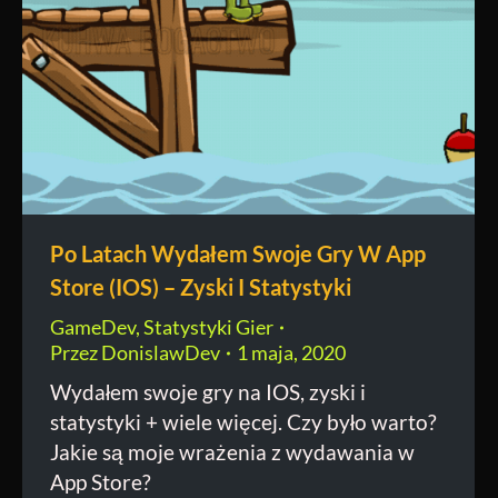
Po Latach Wydałem Swoje Gry W App
Store (IOS) – Zyski I Statystyki
GameDev
,
Statystyki Gier
Przez
DonislawDev
1 maja, 2020
Wydałem swoje gry na IOS, zyski i
statystyki + wiele więcej. Czy było warto?
Jakie są moje wrażenia z wydawania w
App Store?