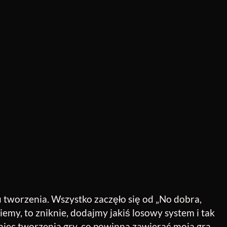
 tworzenia. Wszystko zaczęło się od „No dobra,
iemy, to zniknie, dodajmy jakiś losowy system i tak
oniec tworzenia gry, co powinna zawierać moja gra.