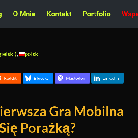
g
O Mnie
Kontakt
Portfolio
Wspa
ielski
)
polski
Reddit
Bluesky
Mastodon
LinkedIn
ierwsza Gra Mobilna
Się Porażką?