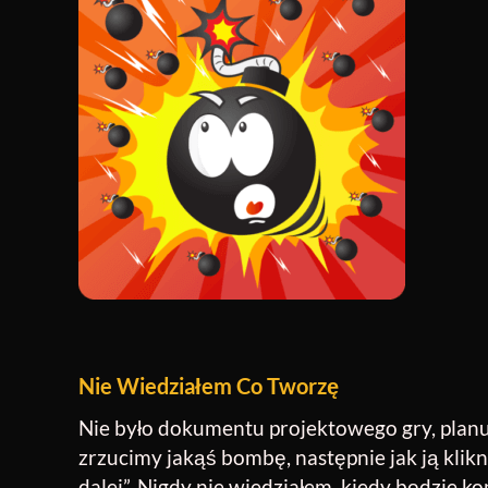
Nie Wiedziałem Co Tworzę
Nie było dokumentu projektowego gry, planu
zrzucimy jakąś bombę, następnie jak ją klikn
dalej”. Nigdy nie wiedziałem, kiedy będzie k