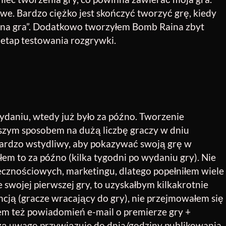
owe. Bardzo ciężko jest skończyć tworzyć grę, kiedy
ona gra”. Dodatkowo tworzyłem Bomb Raina zbyt
 etap testowania rozgrywki.
wydaniu, wtedy już było za późno. Tworzenie
pszym sposobem na dużą liczbę graczy w dniu
 bardzo wstydliwy, aby pokazywać swoją grę w
m to za późno (kilka tygodni po wydaniu gry). Nie
cznościowych, marketingu, dlatego popełniłem wiele
 swojej pierwszej gry, to uzyskałbym kilkakrotnie
ncją (gracze wracający do gry), nie przejmowałem się
łem też powiadomień e-mail o premierze gry +
ą uwagę przywiązuje do dnia/godziny publikowania