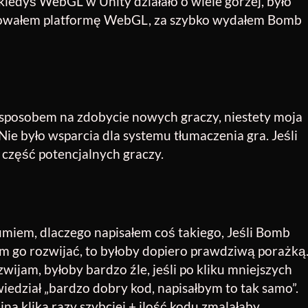
iedyś WebGL w Unity działało o wiele gorzej, było
rowałem platformę WebGL, za szybko wydałem Bomb
 sposobem na zdobycie nowych graczy, niestety moja
Nie było wsparcia dla systemu tłumaczenia gra. Jeśli
ą część potencjalnych graczy.
zumiem, dlaczego napisałem coś takiego, Jeśli Bomb
ym go rozwijać, to byłoby dopiero prawdziwą porażką
rozwijam, byłoby bardzo źle, jeśli po kliku mniejszych
iedział „bardzo dobry kod, napisałbym to tak samo”.
a klika razy szybciej + ilość kodu zmalałaby