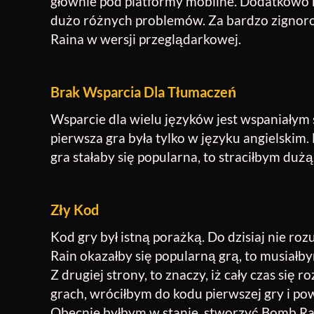
głównie pod platformy mobilne. Dodatkowo k
dużo różnych problemów. Za bardzo zigno
Raina w wersji przeglądarkowej.
Brak Wsparcia Dla Tłumaczeń
Wsparcie dla wielu języków jest wspaniałym
pierwsza gra była tylko w języku angielskim. 
gra stałaby się popularna, to straciłbym duż
Zły Kod
Kod gry był istną porażką. Do dzisiaj nie ro
Rain okazałby się popularną grą, to musiałb
Z drugiej strony, to znaczy, iż cały czas się 
grach, wróciłbym do kodu pierwszej gry i pow
Obecnie byłbym w stanie, stworzyć Bomb Rain