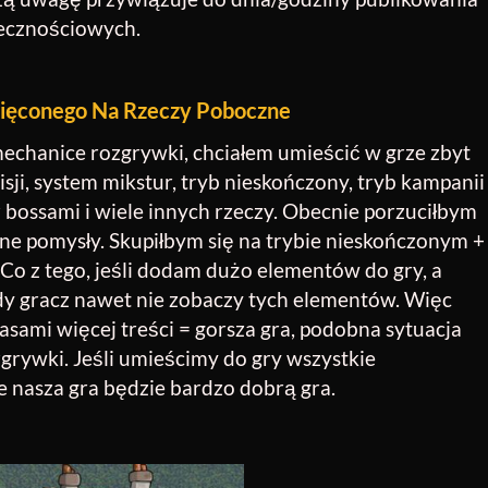
łecznościowych.
ięconego Na Rzeczy Poboczne
mechanice rozgrywki, chciałem umieścić w grze zbyt
sji, system mikstur, tryb nieskończony, tryb kampanii
 z bossami i wiele innych rzeczy. Obecnie porzuciłbym
wne pomysły. Skupiłbym się na trybie nieskończonym +
 Co z tego, jeśli dodam dużo elementów do gry, a
dy gracz nawet nie zobaczy tych elementów. Więc
asami więcej treści = gorsza gra, podobna sytuacja
grywki. Jeśli umieścimy do gry wszystkie
że nasza gra będzie bardzo dobrą gra.