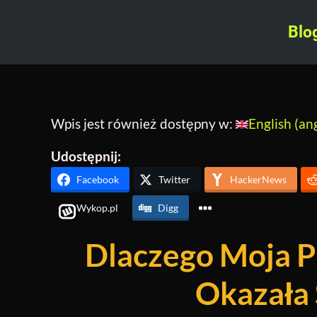
Blo
Wpis jest również dostępny w:
English
(
ang
Udostępnij:
Facebook
Twitter
HackerNews
Wykop.pl
Digg
Dlaczego Moja P
Okazała 