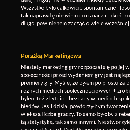
Wszystko było całkowicie spontaniczne i los
tak naprawdę nie wiem co oznacza „ukończ
długo, powinienem zacząć o wiele wcześniej
Porażką Marketingowa
Niestety marketing gry rozpoczął się po jej 
społeczności przed wydaniem gry jest najle
premiery gry. Myślę, że byłem po prostu za
różnych mediach społecznościowych + zrobiłe
byłem też zbytnio obeznany w mediach społe
błędów. Jeśli dzisiaj powtórzyłbym tworzenie
większą liczbę graczy. To samo byłoby z rete
tą statystyką, tak samo innymi. Nie stworzy
serwera Discord. Dodatkowo obecnie większ