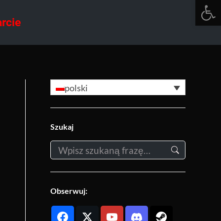
Otwórz 
rcie
polski
Szukaj
Szukaj:
Obserwuj: